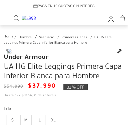
PAGA EN 12 CUOTAS SIN INTERÉS
Hombre
Vestuario
Primeras Capas
UA HG Elite
Leggings Primera Capa Inferior Blanca para Hombre
Under Armour
UA HG Elite Leggings Primera Capa
Inferior Blanca para Hombre
$
37
.
990
31 %
OFF
$
54
.
990
Hasta
12
x
$
3166
,
0
de interés
Talla
S
M
L
XL