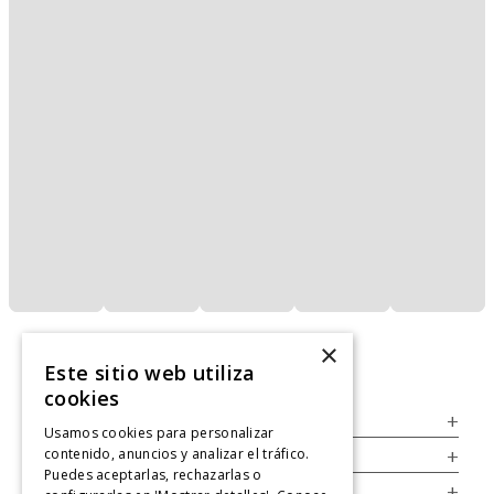
×
Este sitio web utiliza
cookies
Servicio al Consumidor
+
Usamos cookies para personalizar
contenido, anuncios y analizar el tráfico.
Legal
+
Puedes aceptarlas, rechazarlas o
Cuenta
+