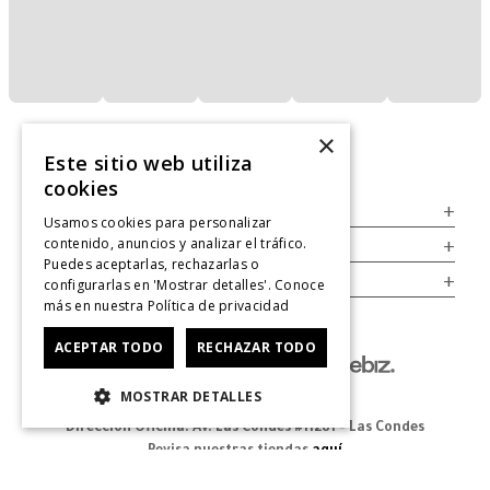
×
Este sitio web utiliza
cookies
Servicio al Consumidor
+
Usamos cookies para personalizar
contenido, anuncios y analizar el tráfico.
Legal
+
Puedes aceptarlas, rechazarlas o
Cuenta
+
configurarlas en 'Mostrar detalles'. Conoce
más en nuestra
Política de privacidad
ACEPTAR TODO
RECHAZAR TODO
MOSTRAR DETALLES
Dirección Oficina: Av. Las Condes #11281 - Las Condes
Revisa nuestras tiendas
aquí
© 2025 Zapatos derechos de autor