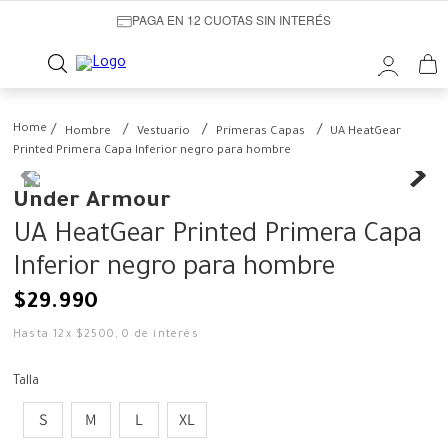
PAGA EN 12 CUOTAS SIN INTERÉS
Hombre
Vestuario
Primeras Capas
UA HeatGear
Printed Primera Capa Inferior negro para hombre
Under Armour
UA HeatGear Printed Primera Capa
Inferior negro para hombre
$
29
.
990
Hasta
12
x
$
2500
,
0
de interés
Talla
S
M
L
XL