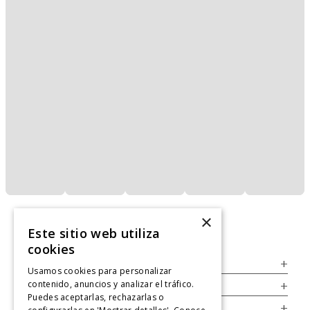
×
Este sitio web utiliza
cookies
Servicio al Consumidor
+
Usamos cookies para personalizar
contenido, anuncios y analizar el tráfico.
Legal
+
Puedes aceptarlas, rechazarlas o
Cuenta
+