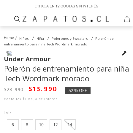
PAGA EN 12 CUOTAS SIN INTERÉS
Niños
Niña
Polerones y Sweaters
Polerón de
entrenamiento para niña Tech Wordmark morado
Under Armour
Polerón de entrenamiento para niña
Tech Wordmark morado
$
13
.
990
52 %
OFF
$
28
.
990
Hasta
12
x
$
1166
,
0
de interés
Talla
6
8
10
12
14