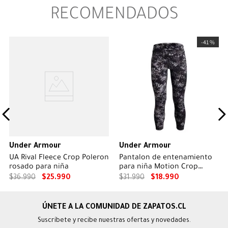
RECOMENDADOS
-
41 %
Under Armour
Under Armour
UA Rival Fleece Crop Poleron
Pantalon de entenamiento
rosado para niña
para niña Motion Crop
negro
$
36
.
990
$
25
.
990
$
31
.
990
$
18
.
990
Suscríbete y recibe nuestras ofertas y novedades.