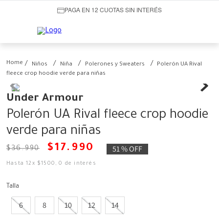
PAGA EN 12 CUOTAS SIN INTERÉS
Niños
Niña
Polerones y Sweaters
Polerón UA Rival
fleece crop hoodie verde para niñas
Under Armour
Polerón UA Rival fleece crop hoodie
verde para niñas
$
17
.
990
51 %
OFF
$
36
.
990
Hasta
12
x
$
1500
,
0
de interés
Talla
6
8
10
12
14