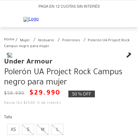
PAGA EN 12 CUOTAS SIN INTERÉS
Mujer
Vestuario
Polerones
Polerón UA Project Rock
Campus negro para mujer
Under Armour
Polerón UA Project Rock Campus
negro para mujer
$
29
.
990
50 %
OFF
$
59
.
990
Hasta
12
x
$
2500
,
0
de interés
Talla
XS
S
M
L