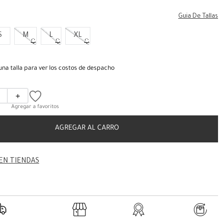
Guia De Tallas
S
M
L
XL
una talla para ver los costos de despacho
＋
AGREGAR AL CARRO
EN TIENDAS