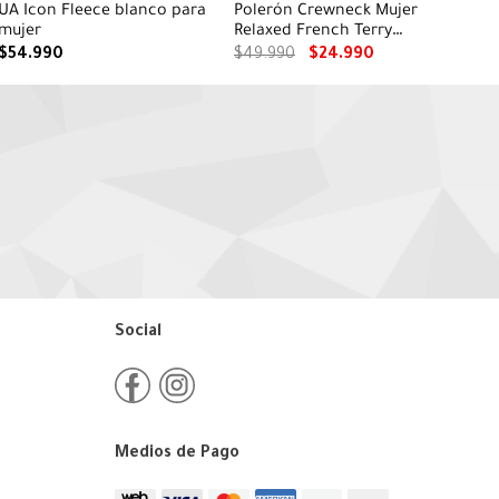
UA Icon Fleece blanco para
Polerón Crewneck Mujer
mujer
Relaxed French Terry
Celeste CAT
$
54
.
990
$
49
.
990
$
24
.
990
Social
Medios de Pago