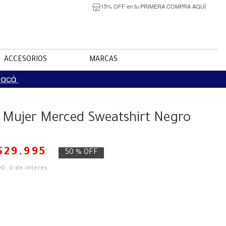
15% OFF en tu PRIMERA COMPRA AQUÍ
ACCESORIOS
MARCAS
 Mujer Merced Sweatshirt Negro
$
29
.
995
50 %
OFF
00
,
0
de interés