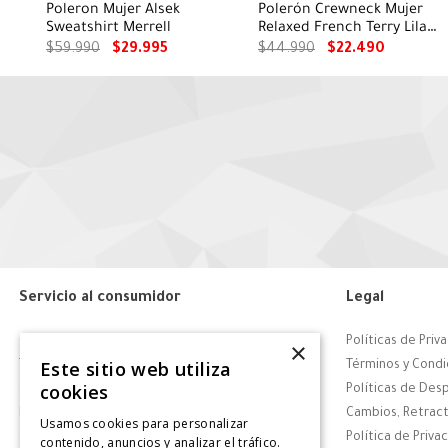
Poleron Mujer Alsek
Polerón Crewneck Mujer
Sweatshirt Merrell
Relaxed French Terry Lila
CAT
$
59
.
990
$
29
.
995
$
44
.
990
$
22
.
490
Servicio al consumidor
Legal
Centro de Ayuda
Políticas de Priv
×
Este sitio web utiliza
Tiendas
Términos y Condi
cookies
Contáctanos
Políticas de Des
Retiro en tienda
Cambios, Retract
Usamos cookies para personalizar
Giftcard
Política de Priva
contenido, anuncios y analizar el tráfico.