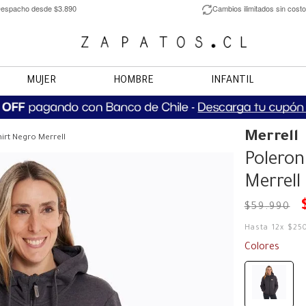
espacho desde $3.890
Cambios ilimitados sin costo
MUJER
HOMBRE
INFANTIL
Merrell
irt Negro Merrell
Poleron
Merrell
$
59
.
990
Hasta
12
x
$
25
Colores