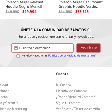
Poleron Mujer Relaxed
Polerón Mujer Beaumount
Hoodie Negro Merrell
Graphic Hoodie Verde
Columbia
$
49
.
990
$
29
.
994
$
64
.
990
$
35
.
745
Suscríbete y recibe nuestras ofertas y novedades.
He leído y acepto las
Políticas de privacidad de marketing
*
Cuenta
acidad
Mi Cuenta
ciones
Historial de Compras
pacho
¿Dónde Viene mi Compra?
o y Garantía
Sigue tu compra
cidad de Marketing
Ver Boleta / Ticket de cambio