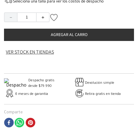
Seleciona una talla para ver los costos de despacho
－
＋
AGREGAR AL CARRO
VER STOCK EN TIENDAS
Despacho gratis
Devolución simple
desde $79.990
6 meses de garantía
Retira gratis en tienda
Comparte