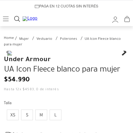
PAGA EN 12 CUOTAS SIN INTERÉS
Mujer
Vestuario
Polerones
UA Icon Fleece blanco
para mujer
Under Armour
UA Icon Fleece blanco para mujer
$
54
.
990
Hasta
12
x
$
4583
,
0
de interés
Talla
XS
S
M
L