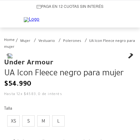
PAGA EN 12 CUOTAS SIN INTERÉS
Mujer
Vestuario
Polerones
UA Icon Fleece negro para
mujer
Under Armour
UA Icon Fleece negro para mujer
$
54
.
990
Hasta
12
x
$
4583
,
0
de interés
Talla
XS
S
M
L