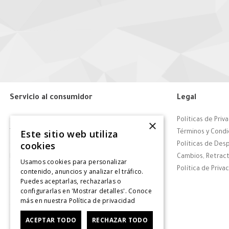
Servicio al consumidor
Legal
Centro de Ayuda
Políticas de Priv
×
Este sitio web utiliza
Tiendas
Términos y Condi
cookies
Contáctanos
Políticas de Des
Retiro en tienda
Cambios, Retract
Usamos cookies para personalizar
Giftcard
Política de Priva
contenido, anuncios y analizar el tráfico.
Puedes aceptarlas, rechazarlas o
Solicitar Factura
configurarlas en 'Mostrar detalles'. Conoce
CyberDay
más en nuestra
Política de privacidad
CyberMonday
ACEPTAR TODO
RECHAZAR TODO