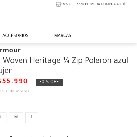
15% OFF en tu PRIMERA COMPRA AQUÍ
ACCESORIOS
MARCAS
Armour
 Woven Heritage ¼ Zip Poleron azul
jer
$
55
.
990
30 %
OFF
66
,
0
de interés
S
M
L