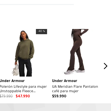
-
40 %
Under Armour
Under Armour
Polerón Lifestyle para mujer
UA Meridian Flare Pantalon
Unstoppable Fleece
café para mujer
Textured verde
$
79
.
990
$
47
.
990
$
59
.
990