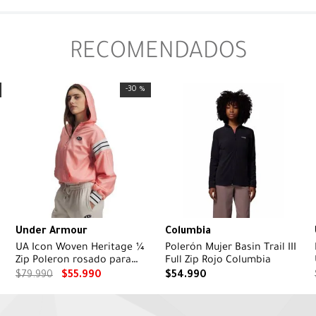
RECOMENDADOS
-
30 %
Under Armour
Columbia
UA Icon Woven Heritage ¼
Polerón Mujer Basin Trail III
Zip Poleron rosado para
Full Zip Rojo Columbia
mujer
$
79
.
990
$
55
.
990
$
54
.
990