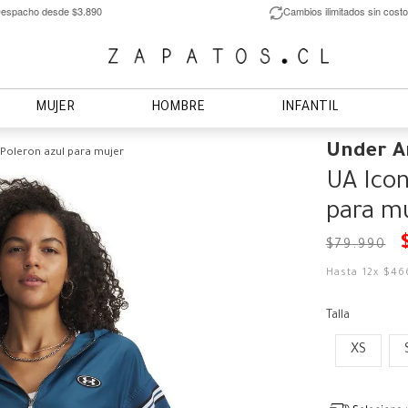
espacho desde $3.890
Cambios ilimitados sin costo
MUJER
HOMBRE
INFANTIL
Under 
Poleron azul para mujer
UA Icon
para mu
$
79
.
990
Hasta
12
x
$
46
Talla
XS