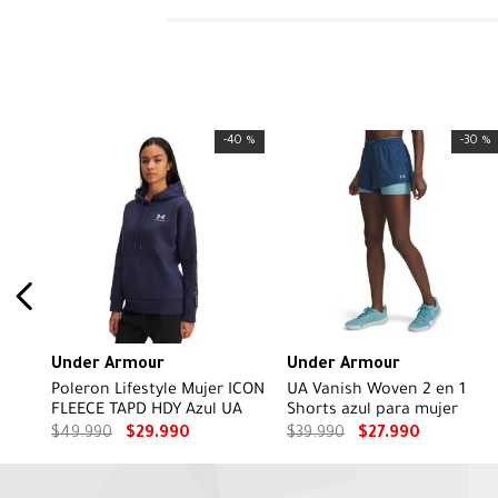
-
40 %
-
30 %
Under Armour
Under Armour
Poleron Lifestyle Mujer ICON
UA Vanish Woven 2 en 1
FLEECE TAPD HDY Azul UA
Shorts azul para mujer
$
49
.
990
$
29
.
990
$
39
.
990
$
27
.
990