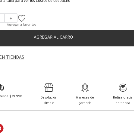
una talla para ver los costos de despacho
＋
AGREGAR AL CARRO
EN TIENDAS
 desde $79.990
Devolución
6 meses de
Retira gratis
simple
garantía
en tienda