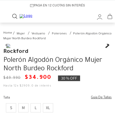
PAGA EN 12 CUOTAS SIN INTERÉS
Mujer
Vestuario
Polerones
Polerón Algodón Orgánico
Mujer North Burdeo Rockford
Rockford
Polerón Algodón Orgánico Mujer
North Burdeo Rockford
$
34
.
900
30 %
OFF
$
49
.
990
Hasta
12
x
$
2909
,
0
de interés
Guia De Tallas
Talla
S
M
L
XL