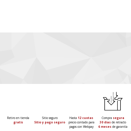
Suscríbete y recibe nuestras ofertas y novedades.
He leído y acepto las
Políticas de privacidad de
marketing
*
Retiro en tienda
Sitio seguro
Hasta
12 cuotas
Compra
segura
gratis
Sitio y pago seguro
precio contado para
30 días
de retracto
pagos con Webpay
6 meses
de garantía