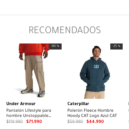
RECOMENDADOS
-
40 %
-
25 %
Under Armour
Caterpillar
Pantalón Lifestyle para
Polerón Fleece Hombre
hombre Unstoppable
Hoody CAT Logo Azul CAT
Textured Woven café
$
119
.
990
$
71
.
990
$
59
.
990
$
44
.
990