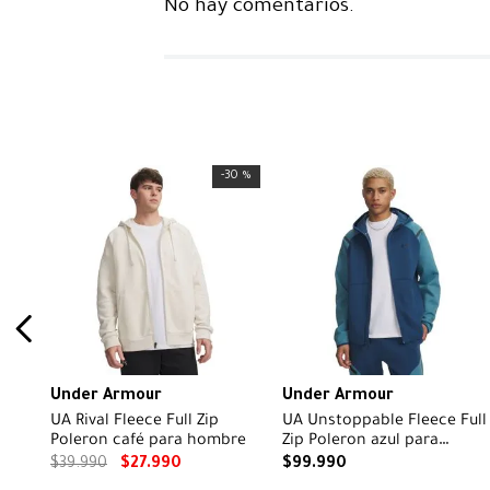
No hay comentarios.
-
30 %
Under Armour
Under Armour
UA Rival Fleece Full Zip
UA Unstoppable Fleece Full
Poleron café para hombre
Zip Poleron azul para
hombre
$
39
.
990
$
27
.
990
$
99
.
990