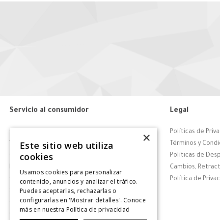
Servicio al consumidor
Legal
Centro de Ayuda
Políticas de Priv
×
Este sitio web utiliza
Tiendas
Términos y Condi
cookies
Contáctanos
Políticas de Des
Retiro en tienda
Cambios, Retract
Usamos cookies para personalizar
Giftcard
Política de Priva
contenido, anuncios y analizar el tráfico.
Puedes aceptarlas, rechazarlas o
Solicitar Factura
configurarlas en 'Mostrar detalles'. Conoce
CyberDay
más en nuestra
Política de privacidad
CyberMonday