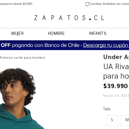
espacho desde $3.890
Cambios ilimitados sin costo
MUJER
HOMBRE
INFANTIL
Under 
e Poleron verde para hombre
UA Riva
para h
$
39
.
990
Hasta
12
x
$
33
Talla
S
M