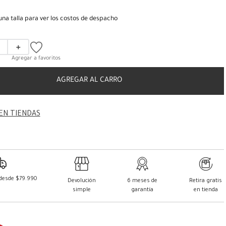
una talla para ver los costos de despacho
＋
AGREGAR AL CARRO
EN TIENDAS
 desde $79.990
Devolución
6 meses de
Retira gratis
simple
garantía
en tienda