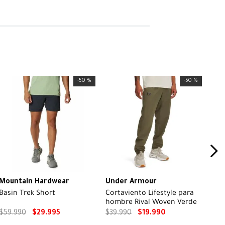
-
50 %
-
50 %
Mountain Hardwear
Under Armour
Basin Trek Short
Cortaviento Lifestyle para
hombre Rival Woven Verde
$
59
.
990
$
29
.
995
$
39
.
990
$
19
.
990