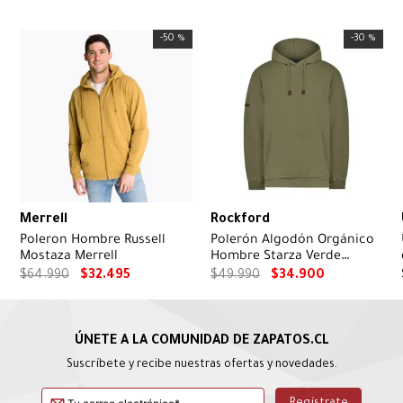
-
50 %
-
30 %
Merrell
Rockford
Poleron Hombre Russell
Polerón Algodón Orgánico
Mostaza Merrell
Hombre Starza Verde
Rockford
$
64
.
990
$
32
.
495
$
49
.
990
$
34
.
900
Suscríbete y recibe nuestras ofertas y novedades.