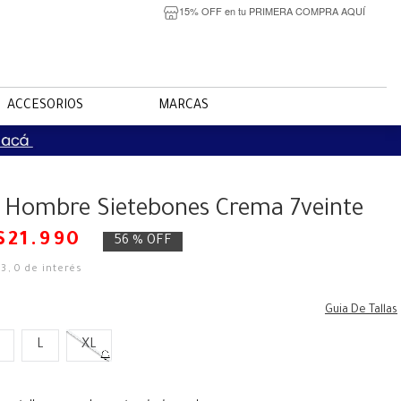
15% OFF en tu PRIMERA COMPRA AQUÍ
ACCESORIOS
MARCAS
 Hombre Sietebones Crema 7veinte
$
21
.
990
56 %
OFF
33
,
0
de interés
Guia De Tallas
L
XL