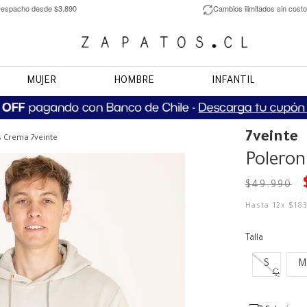
espacho desde $3.890
Cambios ilimitados sin costo
MUJER
HOMBRE
INFANTIL
7veinte
 Crema 7veinte
Poleron
$
49
.
990
Hasta
12
x
$
18
Talla
S
M