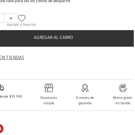
una talla para ver los costos de despacho
＋
AGREGAR AL CARRO
EN TIENDAS
 desde $79.990
Devolución
6 meses de
Retira gratis
simple
garantía
en tienda