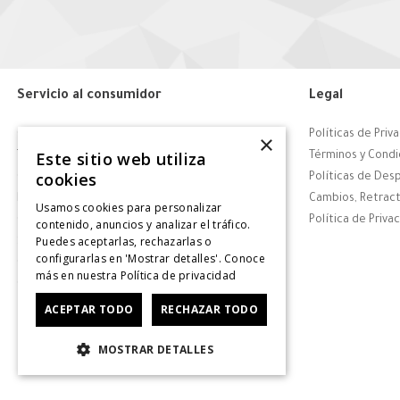
Servicio al consumidor
Legal
Centro de Ayuda
Políticas de Priv
×
Este sitio web utiliza
Tiendas
Términos y Condi
cookies
Contáctanos
Políticas de Des
Retiro en tienda
Cambios, Retract
Usamos cookies para personalizar
Giftcard
Política de Priva
contenido, anuncios y analizar el tráfico.
Puedes aceptarlas, rechazarlas o
Solicitar Factura
configurarlas en 'Mostrar detalles'. Conoce
CyberDay
más en nuestra
Política de privacidad
CyberMonday
ACEPTAR TODO
RECHAZAR TODO
MOSTRAR DETALLES