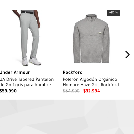
-
40 %
Under Armour
Rockford
UA Drive Tapered Pantalón
Polerón Algodón Orgánico
de Golf gris para hombre
Hombre Haze Gris Rockford
$
59
.
990
$
54
.
990
$
32
.
994