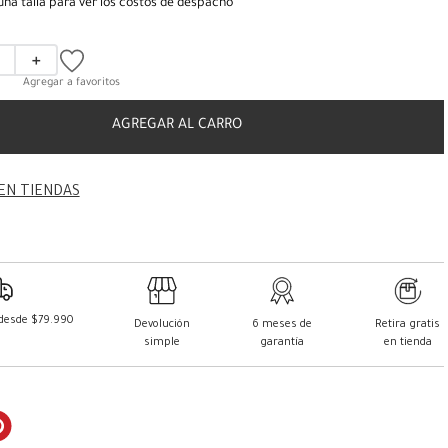
una talla para ver los costos de despacho
＋
AGREGAR AL CARRO
EN TIENDAS
 desde $79.990
Devolución
6 meses de
Retira gratis
simple
garantía
en tienda