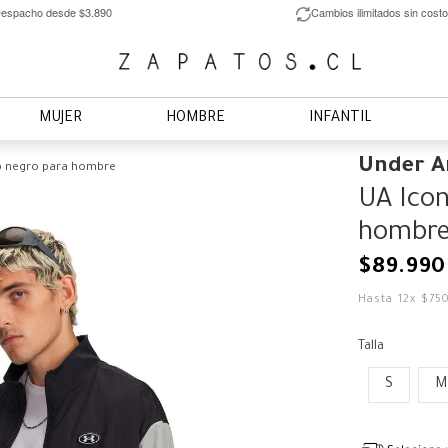
espacho desde $3.890
Cambios ilimitados sin costo
MUJER
HOMBRE
INFANTIL
Under 
ip negro para hombre
UA Icon
hombr
$
89
.
990
Hasta
12
x
$
75
Talla
S
M