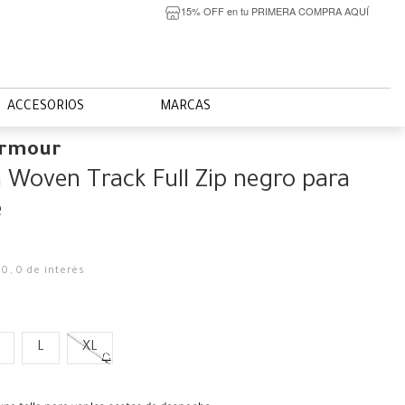
15% OFF en tu PRIMERA COMPRA AQUÍ
ACCESORIOS
MARCAS
Armour
 Woven Track Full Zip negro para
e
00
,
0
de interés
L
XL