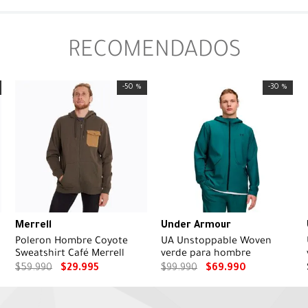
RECOMENDADOS
-
50 %
-
30 %
Merrell
Under Armour
Poleron Hombre Coyote
UA Unstoppable Woven
Sweatshirt Café Merrell
verde para hombre
$
59
.
990
$
29
.
995
$
99
.
990
$
69
.
990