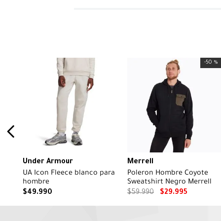
-
50 %
Under Armour
Merrell
UA Icon Fleece blanco para
Poleron Hombre Coyote
hombre
Sweatshirt Negro Merrell
$
49
.
990
$
59
.
990
$
29
.
995