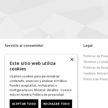
Servicio al consumidor
Legal
Centro de Ayuda
Políticas de Priv
×
Este sitio web utiliza
Tiendas
Términos y Condi
cookies
Contáctanos
Políticas de Des
Retiro en tienda
Cambios, Retract
Usamos cookies para personalizar
Giftcard
Política de Priva
contenido, anuncios y analizar el tráfico.
Puedes aceptarlas, rechazarlas o
Solicitar Factura
configurarlas en 'Mostrar detalles'. Conoce
CyberDay
más en nuestra
Política de privacidad
CyberMonday
ACEPTAR TODO
RECHAZAR TODO