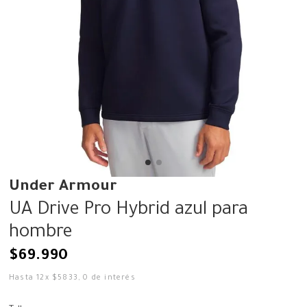
Under Armour
UA Drive Pro Hybrid azul para
hombre
$
69
.
990
Hasta
12
x
$
5833
,
0
de interés