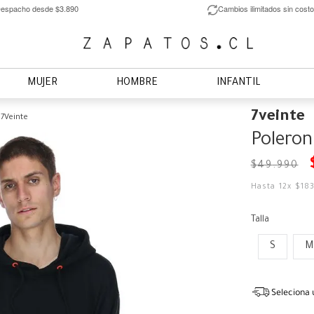
espacho desde $3.890
Cambios ilimitados sin costo
MUJER
HOMBRE
INFANTIL
7veinte
7Veinte
Poleron
$
49
.
990
Hasta
12
x
$
18
Talla
S
M
Seleciona 