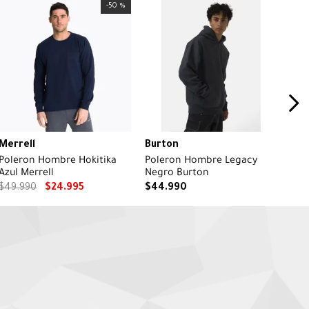
-
50 %
Merrell
Burton
Poleron Hombre Hokitika
Poleron Hombre Legacy
Azul Merrell
Negro Burton
$
49
.
990
$
24
.
995
$
44
.
990