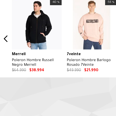
-
40 %
-
56 %
Merrell
7veinte
Poleron Hombre Russell
Poleron Hombre Barlogo
Negro Merrell
Rosado 7Veinte
$
64
.
990
$
38
.
994
$
49
.
990
$
21
.
990