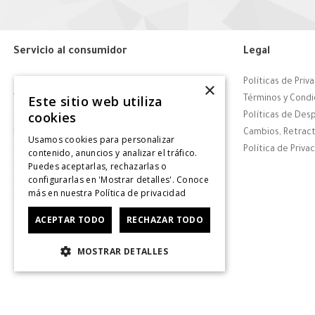
Servicio al consumidor
Legal
Centro de Ayuda
Políticas de Priv
×
Este sitio web utiliza
Tiendas
Términos y Condi
cookies
Contáctanos
Políticas de Des
Retiro en tienda
Cambios, Retract
Usamos cookies para personalizar
Giftcard
Política de Priva
contenido, anuncios y analizar el tráfico.
Puedes aceptarlas, rechazarlas o
Solicitar Factura
configurarlas en 'Mostrar detalles'. Conoce
CyberDay
más en nuestra
Política de privacidad
CyberMonday
ACEPTAR TODO
RECHAZAR TODO
MOSTRAR DETALLES