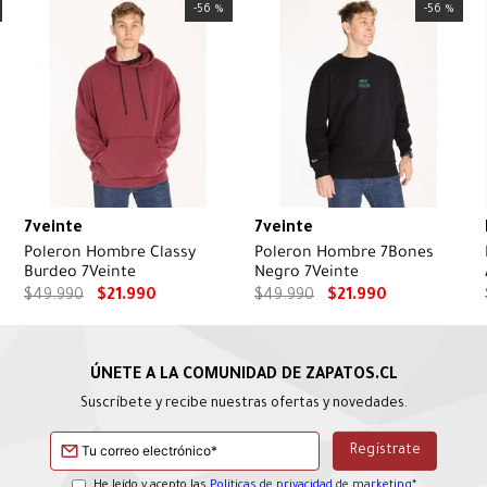
-
56 %
-
56 %
7veinte
7veinte
Poleron Hombre Classy
Poleron Hombre 7Bones
Burdeo 7Veinte
Negro 7Veinte
$
49
.
990
$
21
.
990
$
49
.
990
$
21
.
990
Suscríbete y recibe nuestras ofertas y novedades.
He leído y acepto las
Políticas de privacidad de marketing
*