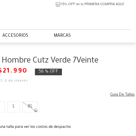
15% OFF en tu PRIMERA COMPRA AQUÍ
ACCESORIOS
MARCAS
 Hombre Cutz Verde 7Veinte
$
21
.
990
56 %
OFF
33
,
0
de interés
Guia De Tallas
L
XL
una talla para ver los costos de despacho