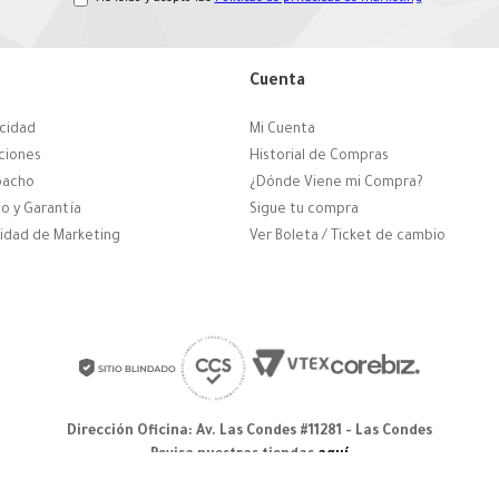
Cuenta
acidad
Mi Cuenta
ciones
Historial de Compras
pacho
¿Dónde Viene mi Compra?
o y Garantía
Sigue tu compra
cidad de Marketing
Ver Boleta / Ticket de cambio
Dirección Oficina: Av. Las Condes #11281 - Las Condes
Revisa nuestras tiendas
aquí
© 2025 Zapatos derechos de autor