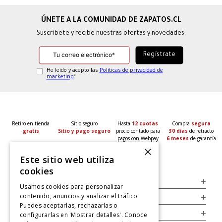
Suscríbete y recibe nuestras ofertas y novedades.
He leído y acepto las
Políticas de privacidad de
marketing
*
Retiro en tienda
Sitio seguro
Hasta
12 cuotas
Compra
segura
gratis
Sitio y pago seguro
precio contado para
30 días
de retracto
pagos con Webpay
6 meses
de garantía
×
Este sitio web utiliza
cookies
Servicio al Consumidor
+
Usamos cookies para personalizar
contenido, anuncios y analizar el tráfico.
Legal
+
Puedes aceptarlas, rechazarlas o
Cuenta
+
configurarlas en 'Mostrar detalles'. Conoce