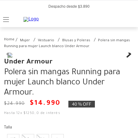
Despacho desde $3.890
Mujer
Vestuario
Blusas y Poleras
Polera sin mangas
Running para mujer Launch blanco Under Armour.
Under Armour
Polera sin mangas Running para
mujer Launch blanco Under
Armour.
$
14
.
990
40 %
OFF
$
24
.
990
Hasta
12
x
$
1250
,
0
de interés
Talla