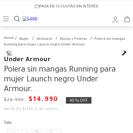
PAGA EN 12 CUOTAS SIN INTERÉS
Mujer
Vestuario
Blusas y Poleras
Polera sin mangas
Running para mujer Launch negro Under Armour.
Under Armour
Polera sin mangas Running para
mujer Launch negro Under
Armour.
$
14
.
990
40 %
OFF
$
24
.
990
Hasta
12
x
$
1250
,
0
de interés
Talla