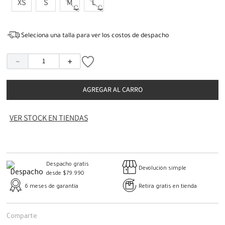
XS
S
M
L
Seleciona una talla para ver los costos de despacho
－
＋
AGREGAR AL CARRO
VER STOCK EN TIENDAS
Despacho gratis
Devolución simple
desde $79.990
6 meses de garantía
Retira gratis en tienda
Comparte