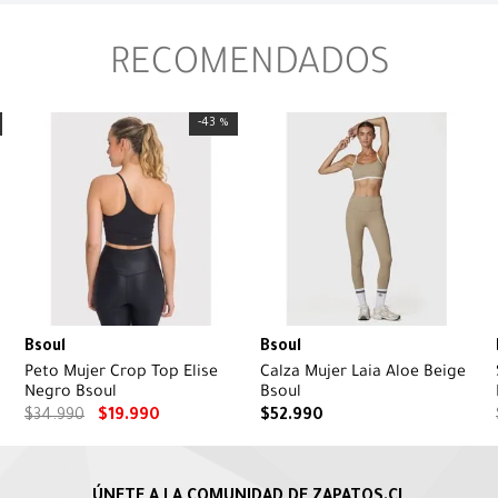
RECOMENDADOS
-
43 %
Bsoul
Bsoul
Peto Mujer Crop Top Elise
Calza Mujer Laia Aloe Beige
Negro Bsoul
Bsoul
$
34
.
990
$
19
.
990
$
52
.
990