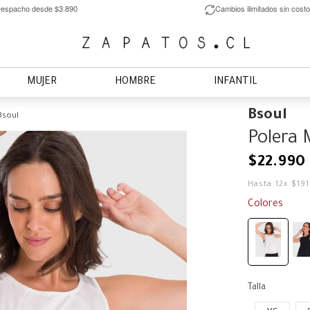
espacho desde $3.890
Cambios ilimitados sin costo
MUJER
HOMBRE
INFANTIL
Bsoul
Bsoul
Polera 
$
22
.
990
Hasta
12
x
$
19
Colores
Talla