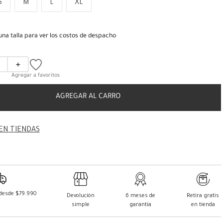
S
M
L
XL
una talla para ver los costos de despacho
＋
AGREGAR AL CARRO
EN TIENDAS
 desde $79.990
Devolución
6 meses de
Retira gratis
simple
garantía
en tienda