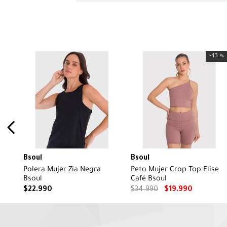
-
43 %
Bsoul
Bsoul
Polera Mujer Zia Negra
Peto Mujer Crop Top Elise
Bsoul
Café Bsoul
$
22
.
990
$
34
.
990
$
19
.
990