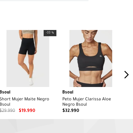
-
33 %
Bsoul
Bsoul
Short Mujer Maite Negro
Peto Mujer Clarissa Aloe
Bsoul
Negro Bsoul
$
29
.
990
$
19
.
990
$
32
.
990