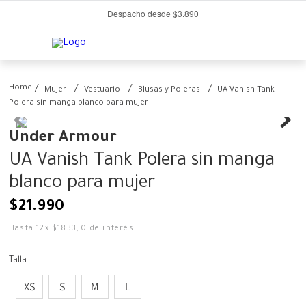
Despacho desde $3.890
Mujer
Vestuario
Blusas y Poleras
UA Vanish Tank
Polera sin manga blanco para mujer
Under Armour
UA Vanish Tank Polera sin manga
blanco para mujer
$
21
.
990
Hasta
12
x
$
1833
,
0
de interés
Talla
XS
S
M
L