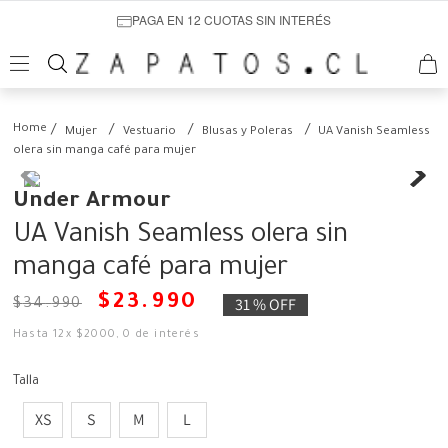
PAGA EN 12 CUOTAS SIN INTERÉS
Mujer
Vestuario
Blusas y Poleras
UA Vanish Seamless
olera sin manga café para mujer
Under Armour
UA Vanish Seamless olera sin
manga café para mujer
$
23
.
990
31 %
OFF
$
34
.
990
Hasta
12
x
$
2000
,
0
de interés
Talla
XS
S
M
L