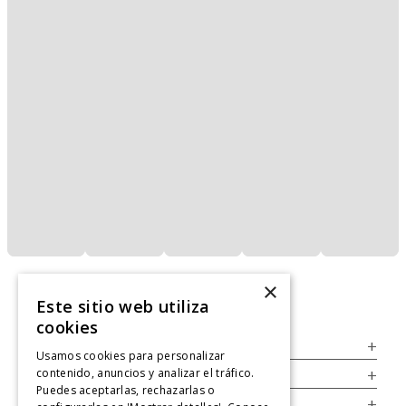
×
Este sitio web utiliza
cookies
Servicio al Consumidor
+
Usamos cookies para personalizar
contenido, anuncios y analizar el tráfico.
Legal
+
Puedes aceptarlas, rechazarlas o
Cuenta
+