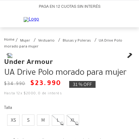
PAGA EN 12 CUOTAS SIN INTERÉS
Mujer
Vestuario
Blusas y Poleras
UA Drive Polo
morado para mujer
Under Armour
UA Drive Polo morado para mujer
$
23
.
990
31 %
OFF
$
34
.
990
Hasta
12
x
$
2000
,
0
de interés
Talla
XS
S
M
L
XL