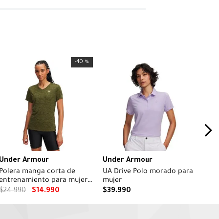
-
40 %
Under Armour
Under Armour
Polera manga corta de
UA Drive Polo morado para
entrenamiento para mujer
mujer
Tech V-Neck verde
$
24
.
990
$
14
.
990
$
39
.
990