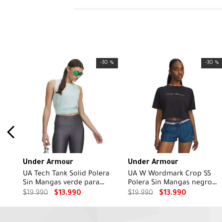
-
30 %
-
30 %
Under Armour
Under Armour
UA Tech Tank Solid Polera
UA W Wordmark Crop SS
Sin Mangas verde para
Polera Sin Mangas negro
mujer
para mujer
$
19
.
990
$
13
.
990
$
19
.
990
$
13
.
990