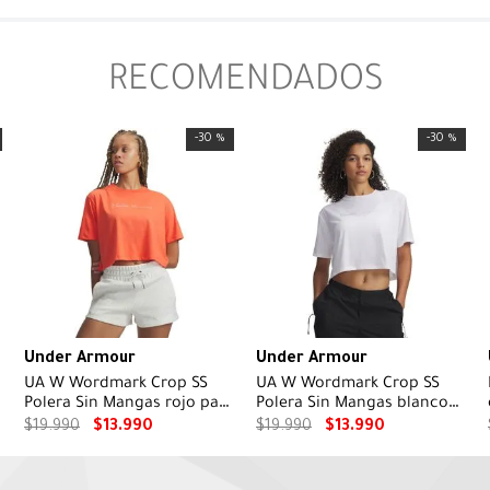
RECOMENDADOS
-
30 %
-
30 %
Under Armour
Under Armour
UA W Wordmark Crop SS
UA W Wordmark Crop SS
Polera Sin Mangas rojo para
Polera Sin Mangas blanco
mujer
para mujer
$
19
.
990
$
13
.
990
$
19
.
990
$
13
.
990