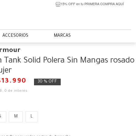
15% OFF en tu PRIMERA COMPRA AQUÍ
ACCESORIOS
MARCAS
Armour
 Tank Solid Polera Sin Mangas rosado
jer
$
13
.
990
30 %
OFF
66
,
0
de interés
S
M
L