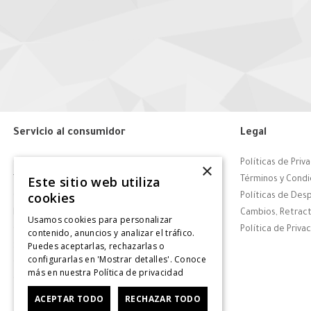
Servicio al consumidor
Legal
Centro de Ayuda
Políticas de Priv
×
Este sitio web utiliza
Tiendas
Términos y Condi
cookies
Contáctanos
Políticas de Des
Retiro en tienda
Cambios, Retract
Usamos cookies para personalizar
Giftcard
Política de Priva
contenido, anuncios y analizar el tráfico.
Puedes aceptarlas, rechazarlas o
Solicitar Factura
configurarlas en 'Mostrar detalles'. Conoce
CyberDay
más en nuestra
Política de privacidad
CyberMonday
ACEPTAR TODO
RECHAZAR TODO