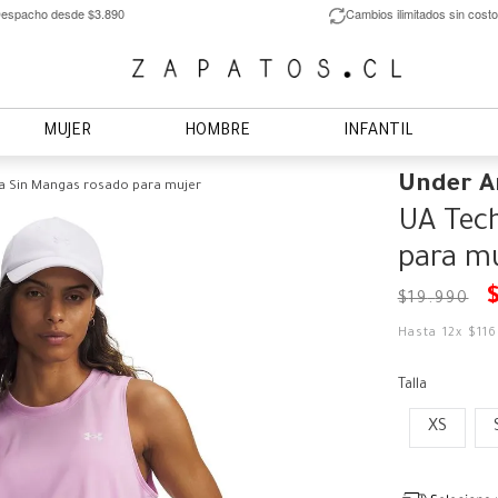
espacho desde $3.890
Cambios ilimitados sin costo
MUJER
HOMBRE
INFANTIL
Under 
ra Sin Mangas rosado para mujer
UA Tech
para mu
$
19
.
990
Hasta
12
x
$
11
Talla
XS