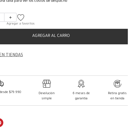
una talla para ver los costos de despacho
＋
AGREGAR AL CARRO
EN TIENDAS
 desde $79.990
Devolución
6 meses de
Retira gratis
simple
garantía
en tienda