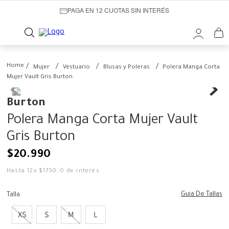
PAGA EN 12 CUOTAS SIN INTERÉS
Mujer
Vestuario
Blusas y Poleras
Polera Manga Corta
Mujer Vault Gris Burton
Burton
Polera Manga Corta Mujer Vault
Gris Burton
$
20
.
990
Hasta
12
x
$
1750
,
0
de interés
Guia De Tallas
Talla
XS
S
M
L