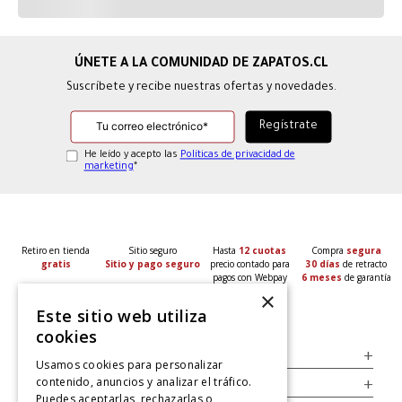
Suscríbete y recibe nuestras ofertas y novedades.
He leído y acepto las
Políticas de privacidad de
marketing
*
Retiro en tienda
Sitio seguro
Hasta
12 cuotas
Compra
segura
gratis
Sitio y pago seguro
precio contado para
30 días
de retracto
pagos con Webpay
6 meses
de garantía
×
Este sitio web utiliza
cookies
Servicio al Consumidor
+
Usamos cookies para personalizar
contenido, anuncios y analizar el tráfico.
Legal
+
Puedes aceptarlas, rechazarlas o