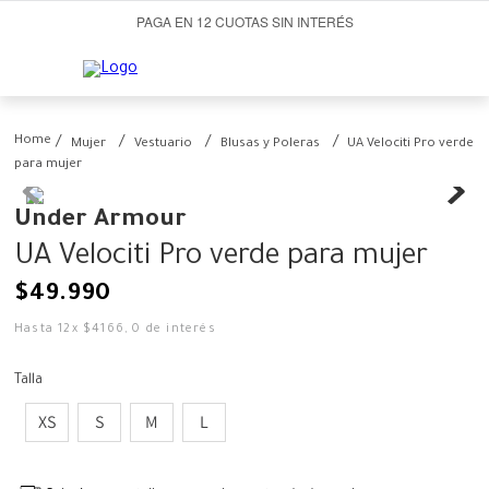
PAGA EN 12 CUOTAS SIN INTERÉS
Mujer
Vestuario
Blusas y Poleras
UA Velociti Pro verde
para mujer
Under Armour
UA Velociti Pro verde para mujer
$
49
.
990
Hasta
12
x
$
4166
,
0
de interés
Talla
XS
S
M
L