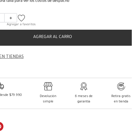
una talla para ver los costos de despacho
＋
AGREGAR AL CARRO
EN TIENDAS
 desde $79.990
Devolución
6 meses de
Retira gratis
simple
garantía
en tienda