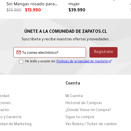
Sin Mangas rosado para
mujer
mujer
$
19
.
990
$
13
.
990
$
39
.
990
Suscríbete y recibe nuestras ofertas y novedades.
He leído y acepto las
Políticas de privacidad de marketing
*
Cuenta
acidad
Mi Cuenta
ciones
Historial de Compras
pacho
¿Dónde Viene mi Compra?
o y Garantía
Sigue tu compra
cidad de Marketing
Ver Boleta / Ticket de cambio