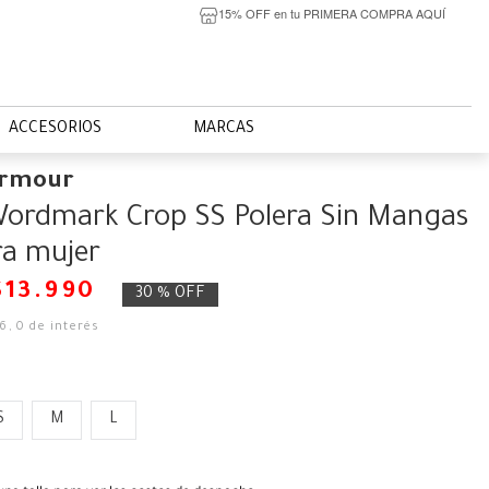
15% OFF en tu PRIMERA COMPRA AQUÍ
ACCESORIOS
MARCAS
Armour
ordmark Crop SS Polera Sin Mangas
ra mujer
$
13
.
990
30 %
OFF
66
,
0
de interés
S
M
L