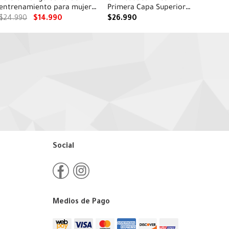
entrenamiento para mujer
Primera Capa Superior
Tech V-Neck verde
verde para mujer
$
24
.
990
$
14
.
990
$
26
.
990
Social
Medios de Pago