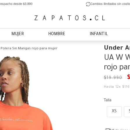
espacho desde $3.890
Cambios ilimitados sin costo
MUJER
HOMBRE
INFANTIL
Under 
Polera Sin Mangas rojo para mujer
UA W W
rojo pa
$
19
.
990
Hasta
12
x
$
11
Talla
XS