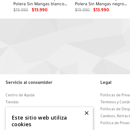
Polera Sin Mangas blanco
Polera Sin Mangas negro
para mujer
para mujer
$
19
.
990
$
13
.
990
$
19
.
990
$
13
.
990
Servicio al consumidor
Legal
Centro de Ayuda
Políticas de Priv
Tiendas
Términos y Condi
Contáctanos
Políticas de Des
×
Este sitio web utiliza
Retiro en tienda
Cambios, Retract
cookies
Giftcard
Política de Priva