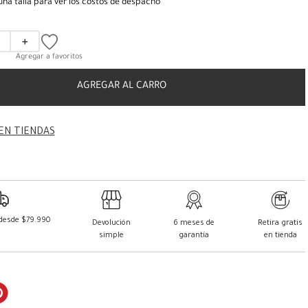
una talla para ver los costos de despacho
＋
AGREGAR AL CARRO
EN TIENDAS
 desde $79.990
Devolución
6 meses de
Retira gratis
simple
garantía
en tienda