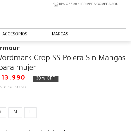
15% OFF en tu PRIMERA COMPRA AQUÍ
ACCESORIOS
MARCAS
Armour
ordmark Crop SS Polera Sin Mangas
para mujer
$
13
.
990
30 %
OFF
66
,
0
de interés
S
M
L