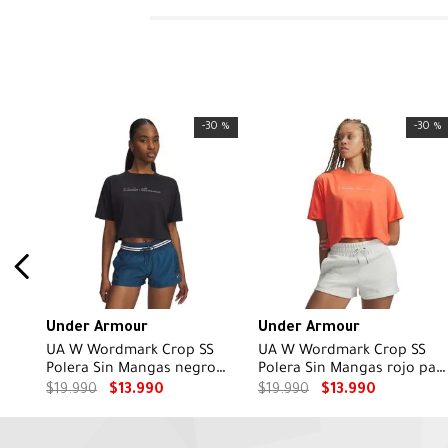
-
30 %
-
30 %
Under Armour
Under Armour
UA W Wordmark Crop SS
UA W Wordmark Crop SS
Polera Sin Mangas negro
Polera Sin Mangas rojo par
para mujer
mujer
$
19
.
990
$
13
.
990
$
19
.
990
$
13
.
990