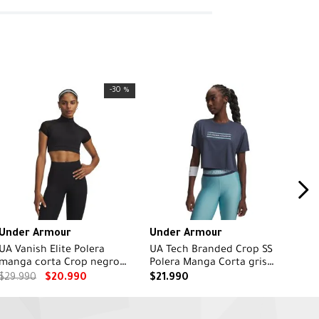
-
30 %
Under Armour
Under Armour
UA Vanish Elite Polera
UA Tech Branded Crop SS
manga corta Crop negro
Polera Manga Corta gris
para mujer
para mujer
$
29
.
990
$
20
.
990
$
21
.
990