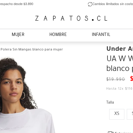
espacho desde $3.890
Cambios ilimitados sin costo
MUJER
HOMBRE
INFANTIL
Under 
Polera Sin Mangas blanco para mujer
UA W W
blanco 
$
19
.
990
Hasta
12
x
$
11
Talla
XS