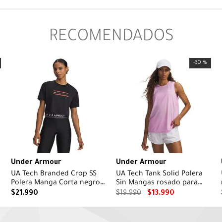
RECOMENDADOS
-
30 %
Under Armour
Under Armour
UA Tech Branded Crop SS
UA Tech Tank Solid Polera
a
Polera Manga Corta negro
Sin Mangas rosado para
para mujer
mujer
$
21
.
990
$
19
.
990
$
13
.
990