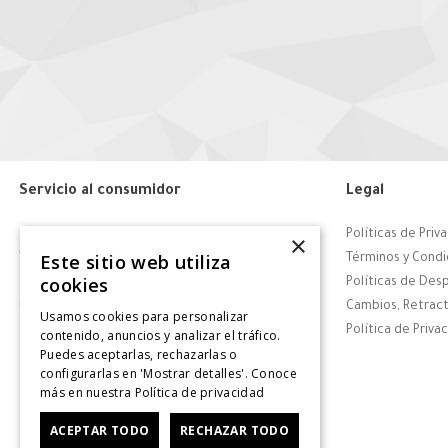
Servicio al consumidor
Legal
Centro de Ayuda
Políticas de Priv
×
Este sitio web utiliza
Tiendas
Términos y Condi
cookies
Contáctanos
Políticas de Des
Retiro en tienda
Cambios, Retract
Usamos cookies para personalizar
Giftcard
Política de Priva
contenido, anuncios y analizar el tráfico.
Puedes aceptarlas, rechazarlas o
Solicitar Factura
configurarlas en 'Mostrar detalles'. Conoce
CyberDay
más en nuestra
Política de privacidad
CyberMonday
ACEPTAR TODO
RECHAZAR TODO