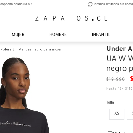
espacho desde $3.890
Cambios ilimitados sin costo
MUJER
HOMBRE
INFANTIL
Under 
Polera Sin Mangas negro para mujer
UA W W
negro p
$
19
.
990
Hasta
12
x
$
11
Talla
XS