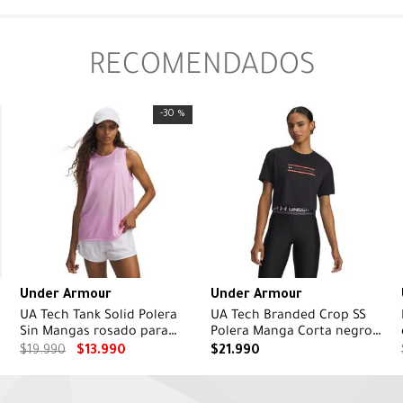
RECOMENDADOS
-
30 %
Under Armour
Under Armour
UA Tech Tank Solid Polera
UA Tech Branded Crop SS
a
Sin Mangas rosado para
Polera Manga Corta negro
mujer
para mujer
$
19
.
990
$
13
.
990
$
21
.
990