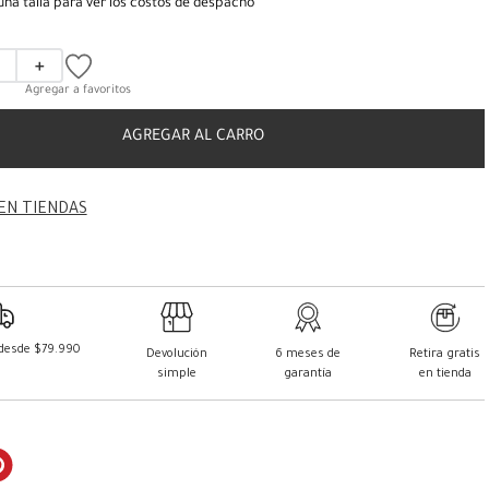
una talla para ver los costos de despacho
＋
AGREGAR AL CARRO
EN TIENDAS
 desde $79.990
Devolución
6 meses de
Retira gratis
simple
garantía
en tienda