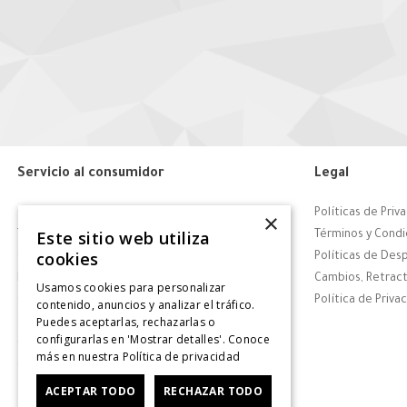
Servicio al consumidor
Legal
Centro de Ayuda
Políticas de Priv
×
Este sitio web utiliza
Tiendas
Términos y Condi
cookies
Contáctanos
Políticas de Des
Retiro en tienda
Cambios, Retract
Usamos cookies para personalizar
Giftcard
Política de Priva
contenido, anuncios y analizar el tráfico.
Puedes aceptarlas, rechazarlas o
Solicitar Factura
configurarlas en 'Mostrar detalles'. Conoce
CyberDay
más en nuestra
Política de privacidad
CyberMonday
ACEPTAR TODO
RECHAZAR TODO