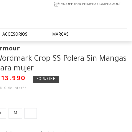
15% OFF en tu PRIMERA COMPRA AQUÍ
ACCESORIOS
MARCAS
Armour
ordmark Crop SS Polera Sin Mangas
ara mujer
$
13
.
990
30 %
OFF
66
,
0
de interés
S
M
L