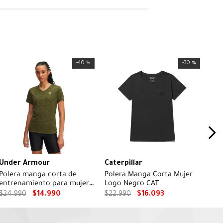
-
40 %
-
30 %
Under Armour
Caterpillar
Polera manga corta de
Polera Manga Corta Mujer
entrenamiento para mujer
Logo Negro CAT
Tech V-Neck verde
$
24
.
990
$
14
.
990
$
22
.
990
$
16
.
093