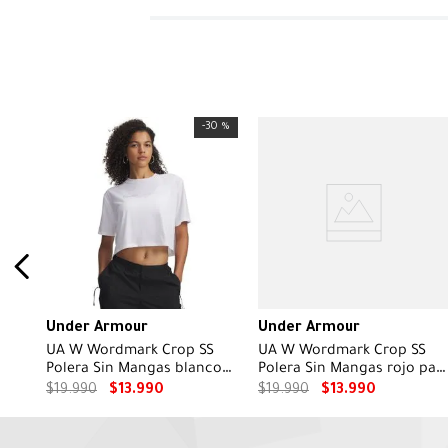
-
30 %
Under Armour
Under Armour
UA W Wordmark Crop SS
UA W Wordmark Crop SS
Polera Sin Mangas blanco
Polera Sin Mangas rojo par
para mujer
mujer
$
19
.
990
$
13
.
990
$
19
.
990
$
13
.
990