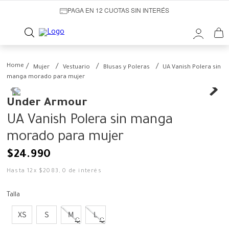
PAGA EN 12 CUOTAS SIN INTERÉS
Mujer
Vestuario
Blusas y Poleras
UA Vanish Polera sin
manga morado para mujer
Under Armour
UA Vanish Polera sin manga
morado para mujer
$
24
.
990
Hasta
12
x
$
2083
,
0
de interés
Talla
XS
S
M
L