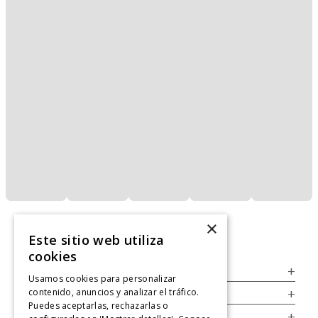
×
Este sitio web utiliza
cookies
Servicio al Consumidor
+
Usamos cookies para personalizar
contenido, anuncios y analizar el tráfico.
Legal
+
Puedes aceptarlas, rechazarlas o
Cuenta
+