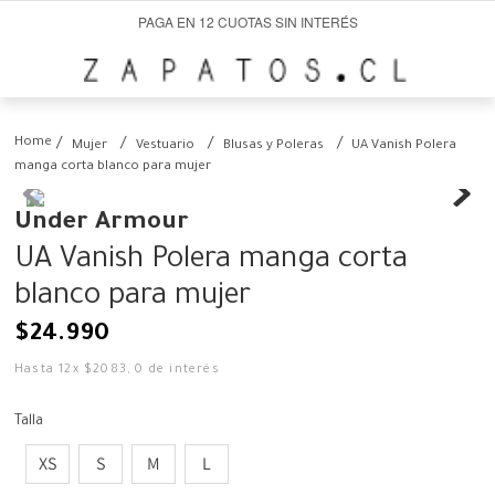
PAGA EN 12 CUOTAS SIN INTERÉS
Mujer
Vestuario
Blusas y Poleras
UA Vanish Polera
manga corta blanco para mujer
Under Armour
UA Vanish Polera manga corta
blanco para mujer
$
24
.
990
Hasta
12
x
$
2083
,
0
de interés
Talla
XS
S
M
L