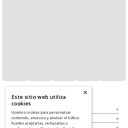
×
Este sitio web utiliza
cookies
Servicio al Consumidor
+
Usamos cookies para personalizar
contenido, anuncios y analizar el tráfico.
Legal
+
Puedes aceptarlas, rechazarlas o
Cuenta