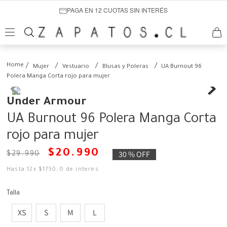
PAGA EN 12 CUOTAS SIN INTERÉS
Mujer
Vestuario
Blusas y Poleras
UA Burnout 96
Polera Manga Corta rojo para mujer
Under Armour
UA Burnout 96 Polera Manga Corta
rojo para mujer
$
20
.
990
30 %
OFF
$
29
.
990
Hasta
12
x
$
1750
,
0
de interés
Talla
XS
S
M
L