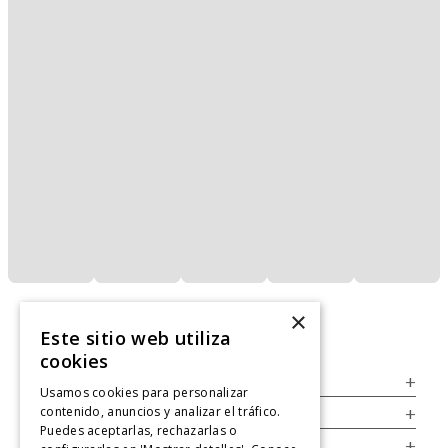
×
Este sitio web utiliza
cookies
Servicio al Consumidor
+
Usamos cookies para personalizar
contenido, anuncios y analizar el tráfico.
Legal
+
Puedes aceptarlas, rechazarlas o
Cuenta
+