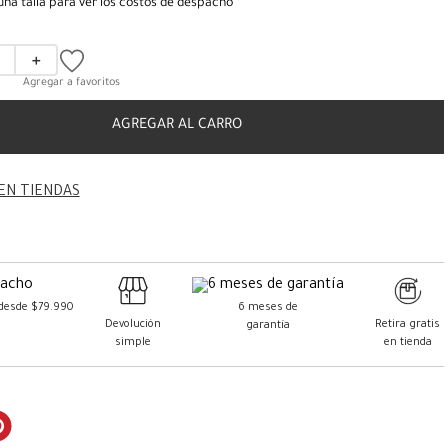
una talla para ver los costos de despacho
＋
AGREGAR AL CARRO
EN TIENDAS
 desde $79.990
6 meses de
Devolución
Retira gratis
garantía
simple
en tienda