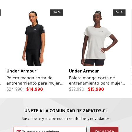
-
40 %
-
52 %
Under Armour
Under Armour
Polera manga corta de
Polera manga corta de
entrenamiento para mujer
entrenamiento para mujer
Tech Wordmark Tape negro
Project Rock café
$
24
.
990
$
14
.
990
$
32
.
990
$
15
.
990
Suscríbete y recibe nuestras ofertas y novedades.