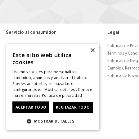
Servicio al consumidor
Legal
Centro de Ayuda
Políticas de Priv
×
Este sitio web utiliza
Tiendas
Términos y Condi
cookies
Contáctanos
Políticas de Des
Retiro en tienda
Cambios, Retract
Usamos cookies para personalizar
Giftcard
Política de Priva
contenido, anuncios y analizar el tráfico.
Puedes aceptarlas, rechazarlas o
Solicitar Factura
configurarlas en 'Mostrar detalles'. Conoce
CyberDay
más en nuestra
Política de privacidad
CyberMonday
ACEPTAR TODO
RECHAZAR TODO
MOSTRAR DETALLES