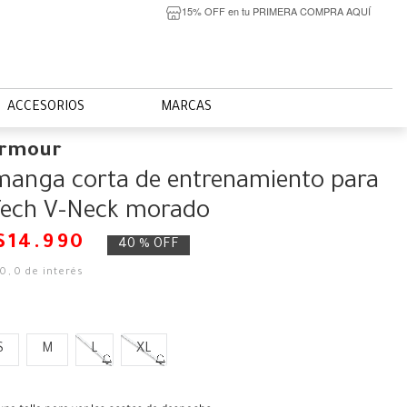
15% OFF en tu PRIMERA COMPRA AQUÍ
ACCESORIOS
MARCAS
Armour
manga corta de entrenamiento para
Tech V-Neck morado
$
14
.
990
40 %
OFF
50
,
0
de interés
S
M
L
XL