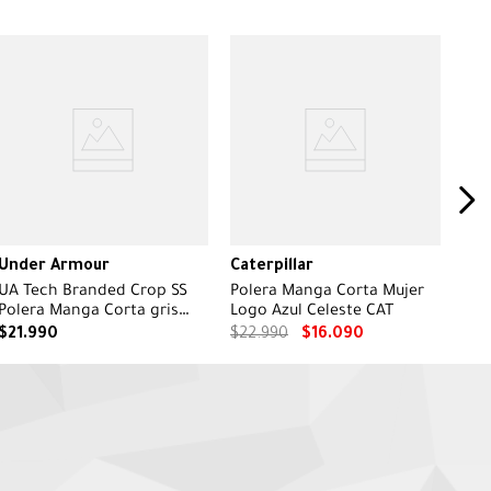
Under Armour
Caterpillar
UA Tech Branded Crop SS
Polera Manga Corta Mujer
Polera Manga Corta gris
Logo Azul Celeste CAT
para mujer
$
21
.
990
$
22
.
990
$
16
.
090