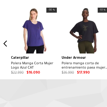
-
30 %
-
51 %
Caterpillar
Under Armour
Polera Manga Corta Mujer
Polera manga corta de
Logo Azul CAT
entrenamiento paea mujer
Project Rock negra
$
22
.
990
$
16
.
090
$
36
.
990
$
17
.
990