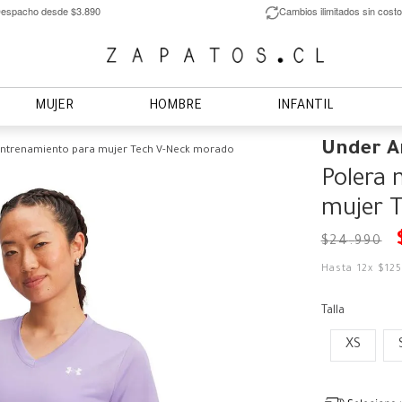
espacho desde $3.890
Cambios ilimitados sin costo
MUJER
HOMBRE
INFANTIL
Under 
entrenamiento para mujer Tech V-Neck morado
Polera 
mujer 
$
24
.
990
Hasta
12
x
$
12
Talla
XS