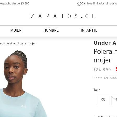
espacho desde $3.890
Cambios ilimitados sin costo
MUJER
HOMBRE
INFANTIL
Under 
ch twist azul para mujer
Polera 
mujer
$
24
.
990
Hasta
12
x
$
10
Talla
XS