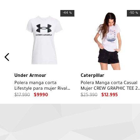
-
44 %
-
50 %
Under Armour
Caterpillar
Polera manga corta
Polera Manga corta Casual
Lifestyle para mujer Rival
Mujer CREW GRAPHIC TEE 2
Logo blanco
Blanco CAT
$
17
.
990
$
9990
$
25
.
990
$
12
.
995