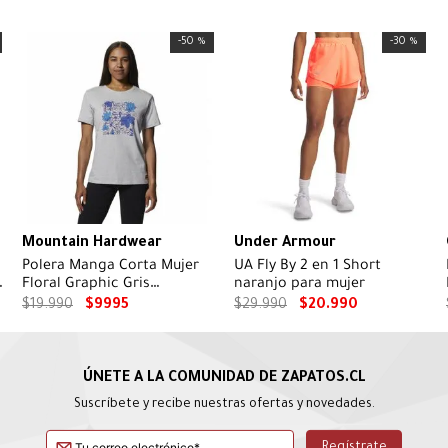
-
50 %
-
30 %
Mountain Hardwear
Under Armour
Polera Manga Corta Mujer
UA Fly By 2 en 1 Short
Floral Graphic Gris
naranjo para mujer
Mountain Hardwear
$
19
.
990
$
9995
$
29
.
990
$
20
.
990
Suscríbete y recibe nuestras ofertas y novedades.