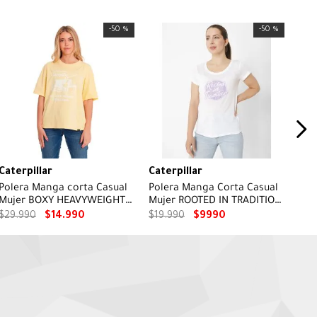
-
50 %
-
50 %
Caterpillar
Caterpillar
Polera Manga corta Casual
Polera Manga Corta Casual
Mujer BOXY HEAVYWEIGHT
Mujer ROOTED IN TRADITION
GRAPHIC TEE 1 Amarillo CAT
TEE BLANCO CAT
$
29
.
990
$
14
.
990
$
19
.
990
$
9990