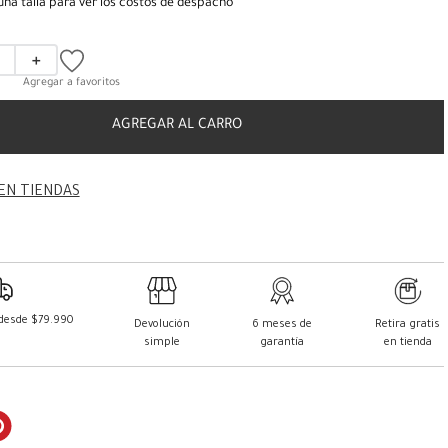
una talla para ver los costos de despacho
＋
AGREGAR AL CARRO
EN TIENDAS
 desde $79.990
Devolución
6 meses de
Retira gratis
simple
garantía
en tienda