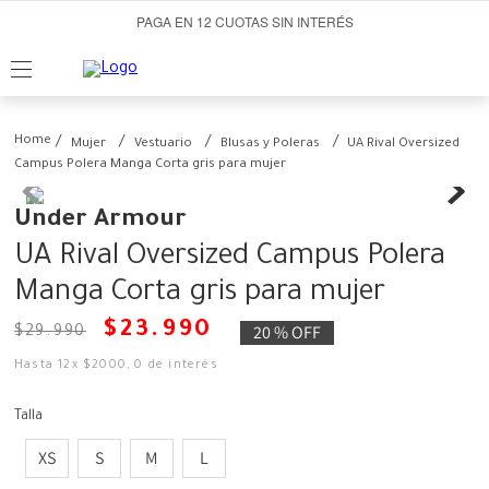
PAGA EN 12 CUOTAS SIN INTERÉS
Mujer
Vestuario
Blusas y Poleras
UA Rival Oversized
Campus Polera Manga Corta gris para mujer
Under Armour
UA Rival Oversized Campus Polera
Manga Corta gris para mujer
$
23
.
990
20 %
OFF
$
29
.
990
Hasta
12
x
$
2000
,
0
de interés
Talla
XS
S
M
L