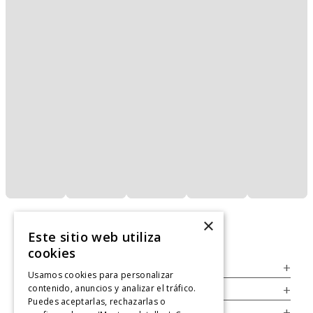
×
Este sitio web utiliza
cookies
Servicio al Consumidor
+
Usamos cookies para personalizar
contenido, anuncios y analizar el tráfico.
Legal
+
Puedes aceptarlas, rechazarlas o
Cuenta