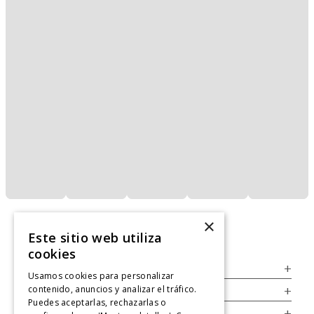
×
Este sitio web utiliza
cookies
Servicio al Consumidor
+
Usamos cookies para personalizar
contenido, anuncios y analizar el tráfico.
Legal
+
Puedes aceptarlas, rechazarlas o
Cuenta