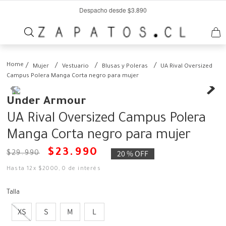
Despacho desde $3.890
Mujer
Vestuario
Blusas y Poleras
UA Rival Oversized
Campus Polera Manga Corta negro para mujer
Under Armour
UA Rival Oversized Campus Polera
Manga Corta negro para mujer
$
23
.
990
20 %
OFF
$
29
.
990
Hasta
12
x
$
2000
,
0
de interés
Talla
XS
S
M
L