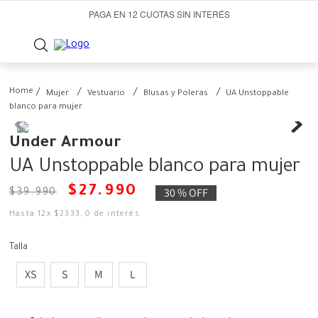
PAGA EN 12 CUOTAS SIN INTERÉS
Mujer
Vestuario
Blusas y Poleras
UA Unstoppable
blanco para mujer
Under Armour
UA Unstoppable blanco para mujer
$
27
.
990
30 %
OFF
$
39
.
990
Hasta
12
x
$
2333
,
0
de interés
Talla
XS
S
M
L