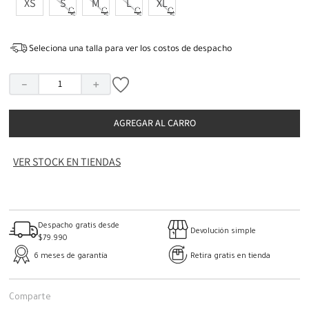
XS
S
M
L
XL
Seleciona una talla para ver los costos de despacho
－
＋
AGREGAR AL CARRO
VER STOCK EN TIENDAS
Despacho gratis desde
Devolución simple
$79.990
6 meses de garantía
Retira gratis en tienda
Comparte