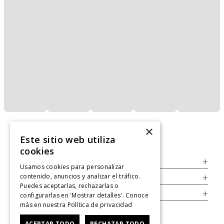
×
Este sitio web utiliza
cookies
Servicio al Consumidor
+
Usamos cookies para personalizar
contenido, anuncios y analizar el tráfico.
Legal
+
Puedes aceptarlas, rechazarlas o
Cuenta
+
configurarlas en 'Mostrar detalles'. Conoce
más en nuestra
Política de privacidad
ACEPTAR TODO
RECHAZAR TODO