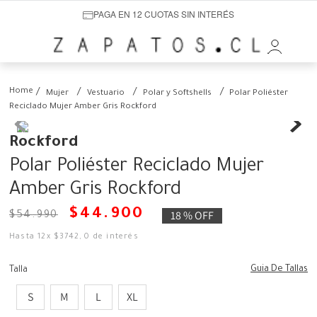
PAGA EN 12 CUOTAS SIN INTERÉS
Mujer
Vestuario
Polar y Softshells
Polar Poliéster
Reciclado Mujer Amber Gris Rockford
Rockford
Polar Poliéster Reciclado Mujer
Amber Gris Rockford
$
44
.
900
18 %
OFF
$
54
.
990
Hasta
12
x
$
3742
,
0
de interés
Guia De Tallas
Talla
S
M
L
XL