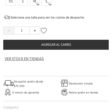
XS
S
M
L
Seleciona una talla para ver los costos de despacho
－
＋
AGREGAR AL CARRO
VER STOCK EN TIENDAS
Despacho gratis desde
Devolución simple
$79.990
6 meses de garantía
Retira gratis en tienda
Comparte