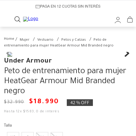
PAGA EN 12 CUOTAS SIN INTERÉS
Mujer
Vestuario
Petos y Calzas
Peto de
entrenamiento para mujer HeatGear Armour Mid Branded negro
Under Armour
Peto de entrenamiento para mujer
HeatGear Armour Mid Branded
negro
$
18
.
990
42 %
OFF
$
32
.
990
Hasta
12
x
$
1583
,
0
de interés
Talla