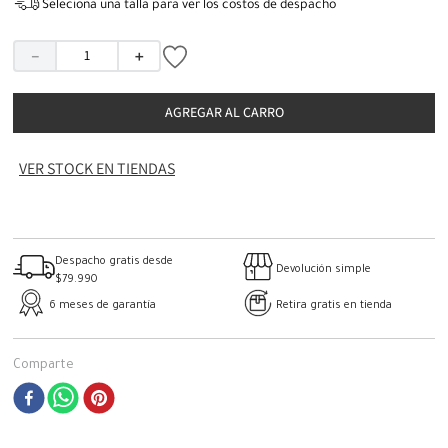
Seleciona una talla para ver los costos de despacho
－
＋
AGREGAR AL CARRO
VER STOCK EN TIENDAS
Despacho gratis desde
Devolución simple
$79.990
6 meses de garantía
Retira gratis en tienda
Comparte