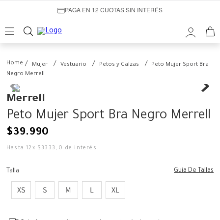
PAGA EN 12 CUOTAS SIN INTERÉS
Mujer
Vestuario
Petos y Calzas
Peto Mujer Sport Bra
Negro Merrell
Merrell
Peto Mujer Sport Bra Negro Merrell
$
39
.
990
Hasta
12
x
$
3333
,
0
de interés
Guia De Tallas
Talla
XS
S
M
L
XL