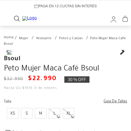
PAGA EN 12 CUOTAS SIN INTERÉS
Mujer
Vestuario
Petos y Calzas
Peto Mujer Maca Café
Bsoul
Bsoul
Peto Mujer Maca Café Bsoul
$
22
.
990
30 %
OFF
$
32
.
990
Hasta
12
x
$
1916
,
0
de interés
Guia De Tallas
Talla
XS
S
M
L
XL