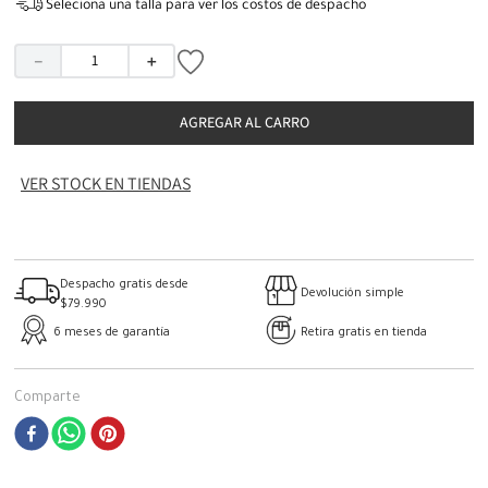
Seleciona una talla para ver los costos de despacho
－
＋
AGREGAR AL CARRO
VER STOCK EN TIENDAS
Despacho gratis desde
Devolución simple
$79.990
6 meses de garantía
Retira gratis en tienda
Comparte