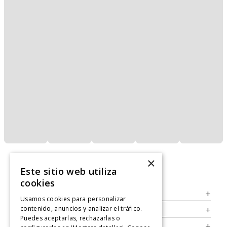
×
Este sitio web utiliza
cookies
Servicio al Consumidor
+
Usamos cookies para personalizar
contenido, anuncios y analizar el tráfico.
Legal
+
Puedes aceptarlas, rechazarlas o
Cuenta
+