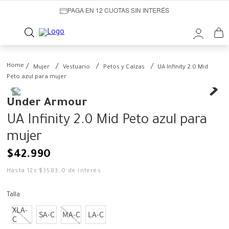
PAGA EN 12 CUOTAS SIN INTERÉS
Mujer
Vestuario
Petos y Calzas
UA Infinity 2.0 Mid
Peto azul para mujer
Under Armour
UA Infinity 2.0 Mid Peto azul para
mujer
$
42
.
990
Hasta
12
x
$
3583
,
0
de interés
Talla
XLA-
SA-C
MA-C
LA-C
C