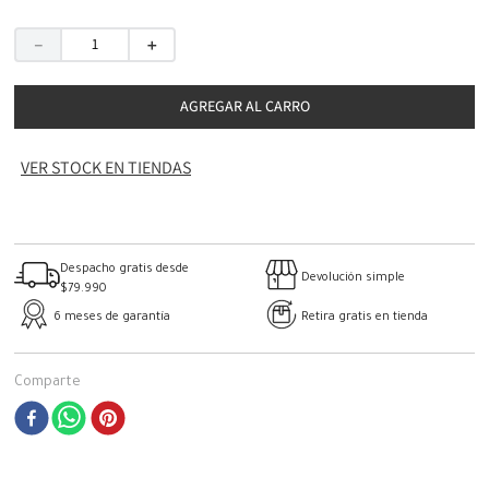
－
＋
AGREGAR AL CARRO
VER STOCK EN TIENDAS
Despacho gratis desde
Devolución simple
$79.990
6 meses de garantía
Retira gratis en tienda
Comparte