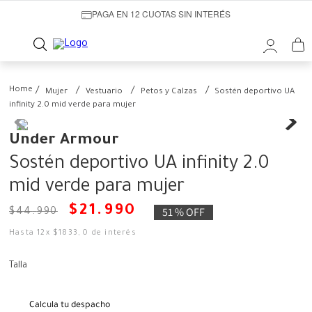
PAGA EN 12 CUOTAS SIN INTERÉS
Mujer
Vestuario
Petos y Calzas
Sostén deportivo UA
infinity 2.0 mid verde para mujer
Under Armour
Sostén deportivo UA infinity 2.0
mid verde para mujer
$
21
.
990
51 %
OFF
$
44
.
990
Hasta
12
x
$
1833
,
0
de interés
Talla
Calcula tu despacho