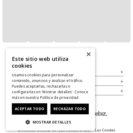
×
Este sitio web utiliza
cookies
Servicio al Consumidor
+
Usamos cookies para personalizar
contenido, anuncios y analizar el tráfico.
Legal
+
Puedes aceptarlas, rechazarlas o
Cuenta
+
configurarlas en 'Mostrar detalles'. Conoce
más en nuestra
Política de privacidad
ACEPTAR TODO
RECHAZAR TODO
MOSTRAR DETALLES
Dirección Oficina: Av. Las Condes #11281 - Las Condes