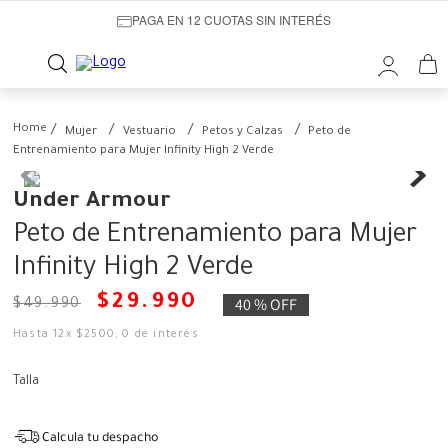
PAGA EN 12 CUOTAS SIN INTERÉS
Mujer
Vestuario
Petos y Calzas
Peto de
Entrenamiento para Mujer Infinity High 2 Verde
Under Armour
Peto de Entrenamiento para Mujer
Infinity High 2 Verde
$
29
.
990
40 %
OFF
$
49
.
990
Hasta
12
x
$
2500
,
0
de interés
Talla
Calcula tu despacho