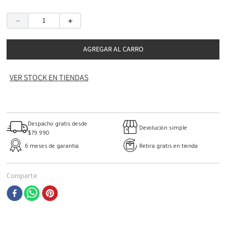
－
＋
AGREGAR AL CARRO
VER STOCK EN TIENDAS
Despacho gratis desde
Devolución simple
$79.990
6 meses de garantía
Retira gratis en tienda
Comparte