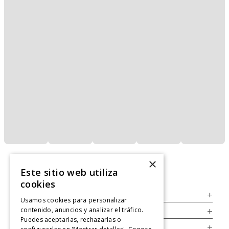
×
Este sitio web utiliza
cookies
Servicio al Consumidor
+
Usamos cookies para personalizar
contenido, anuncios y analizar el tráfico.
Legal
+
Puedes aceptarlas, rechazarlas o
Cuenta
+