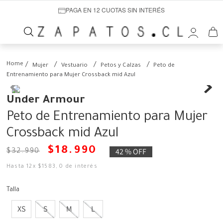
PAGA EN 12 CUOTAS SIN INTERÉS
Mujer
Vestuario
Petos y Calzas
Peto de
Entrenamiento para Mujer Crossback mid Azul
Under Armour
Peto de Entrenamiento para Mujer
Crossback mid Azul
$
18
.
990
42 %
OFF
$
32
.
990
Hasta
12
x
$
1583
,
0
de interés
Talla
XS
S
M
L