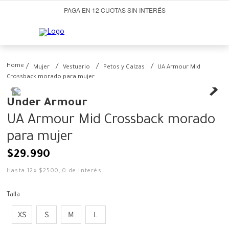
PAGA EN 12 CUOTAS SIN INTERÉS
Mujer
Vestuario
Petos y Calzas
UA Armour Mid
Crossback morado para mujer
Under Armour
UA Armour Mid Crossback morado
para mujer
$
29
.
990
Hasta
12
x
$
2500
,
0
de interés
Talla
XS
S
M
L