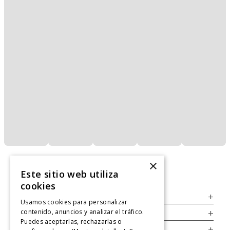
×
Este sitio web utiliza
cookies
Servicio al Consumidor
+
Usamos cookies para personalizar
contenido, anuncios y analizar el tráfico.
Legal
+
Puedes aceptarlas, rechazarlas o
Cuenta