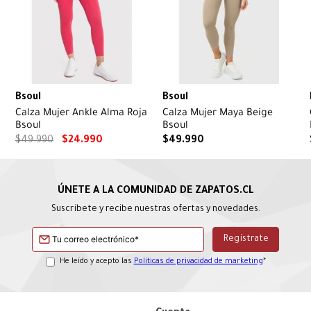
Bsoul
Bsoul
Calza Mujer Ankle Alma Roja
Calza Mujer Maya Beige
Bsoul
Bsoul
$
49
.
990
$
24
.
990
$
49
.
990
Suscríbete y recibe nuestras ofertas y novedades.
He leído y acepto las
Políticas de privacidad de marketing
*