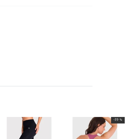
-
39 %