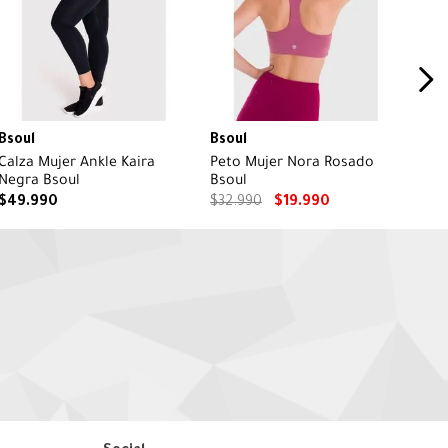
Bsoul
Bsoul
Calza Mujer Ankle Kaira
Peto Mujer Nora Rosado
Negra Bsoul
Bsoul
$
49
.
990
$
32
.
990
$
19
.
990