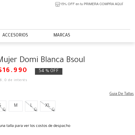
15% OFF en tu PRIMERA COMPRA AQUÍ
ACCESORIOS
MARCAS
Mujer Domi Blanca Bsoul
$
16
.
990
54 %
OFF
16
,
0
de interés
Guia De Tallas
S
M
L
XL
una talla para ver los costos de despacho