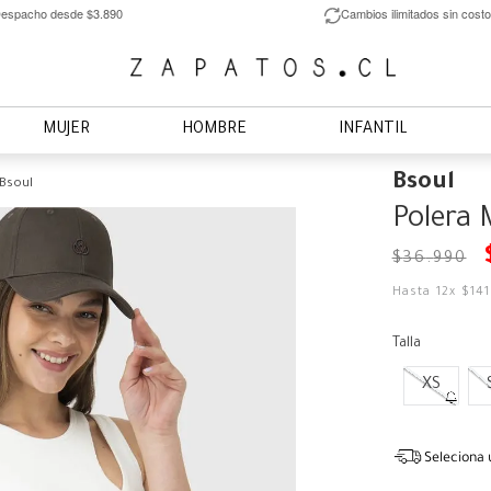
espacho desde $3.890
Cambios ilimitados sin costo
MUJER
HOMBRE
INFANTIL
Bsoul
 Bsoul
Polera 
$
36
.
990
Hasta
12
x
$
14
Talla
XS
Seleciona 