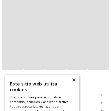
×
Este sitio web utiliza
cookies
Servicio al Consumidor
+
Usamos cookies para personalizar
contenido, anuncios y analizar el tráfico.
Legal
+
Puedes aceptarlas, rechazarlas o
Cuenta