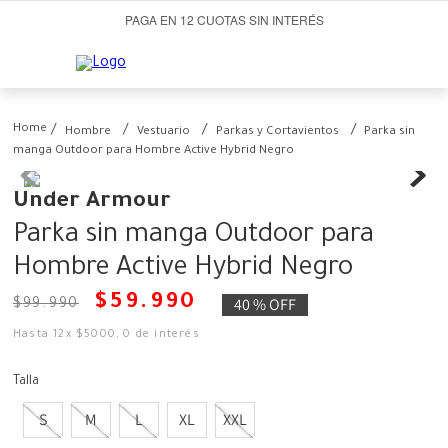
PAGA EN 12 CUOTAS SIN INTERÉS
Hombre
Vestuario
Parkas y Cortavientos
Parka sin
manga Outdoor para Hombre Active Hybrid Negro
Under Armour
Parka sin manga Outdoor para
Hombre Active Hybrid Negro
$
59
.
990
40 %
OFF
$
99
.
990
Hasta
12
x
$
5000
,
0
de interés
Talla
S
M
L
XL
XXL