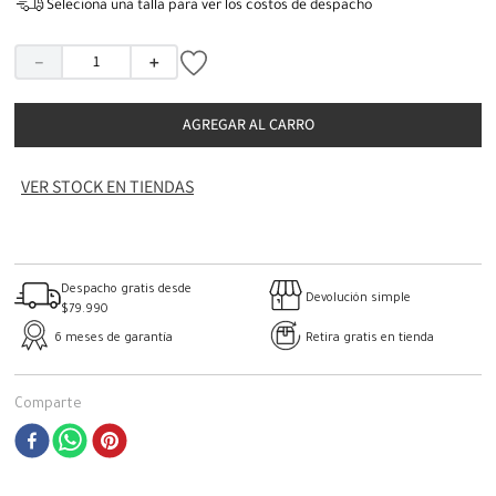
Seleciona una talla para ver los costos de despacho
－
＋
AGREGAR AL CARRO
VER STOCK EN TIENDAS
Despacho gratis desde
Devolución simple
$79.990
6 meses de garantía
Retira gratis en tienda
Comparte