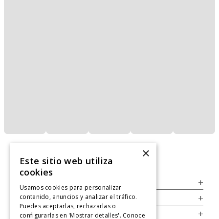
×
Este sitio web utiliza
cookies
Servicio al Consumidor
+
Usamos cookies para personalizar
contenido, anuncios y analizar el tráfico.
Legal
+
Puedes aceptarlas, rechazarlas o
Cuenta
+
configurarlas en 'Mostrar detalles'. Conoce