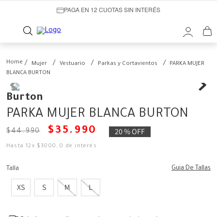
PAGA EN 12 CUOTAS SIN INTERÉS
Mujer
Vestuario
Parkas y Cortavientos
PARKA MUJER
BLANCA BURTON
Burton
PARKA MUJER BLANCA BURTON
$
35
.
990
20 %
OFF
$
44
.
990
Hasta
12
x
$
3000
,
0
de interés
Guia De Tallas
Talla
XS
S
M
L