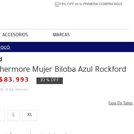
15% OFF en tu PRIMERA COMPRA AQUÍ
ACCESORIOS
MARCAS
d
hermore Mujer Biloba Azul Rockford
$
83
.
993
30 %
OFF
00
,
0
de interés
Guia De Tallas
L
XL