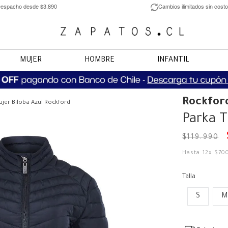
espacho desde $3.890
Cambios ilimitados sin costo
MUJER
HOMBRE
INFANTIL
Rockfor
jer Biloba Azul Rockford
Parka T
$
119
.
990
Hasta
12
x
$
70
Talla
S
M