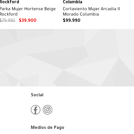
Rockford
Columbia
arka Mujer Hortense Beige
Cortaviento Mujer Arcadia II
Rockford
Morado Columbia
$
79
.
990
$
39
.
900
$
99
.
990
Social
Medios de Pago