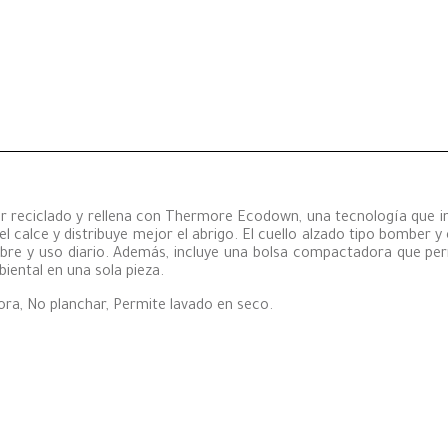
reciclado y rellena con Thermore Ecodown, una tecnología que imit
l calce y distribuye mejor el abrigo. El cuello alzado tipo bomber y
re libre y uso diario. Además, incluye una bolsa compactadora que pe
iental en una sola pieza.
ra, No planchar, Permite lavado en seco.