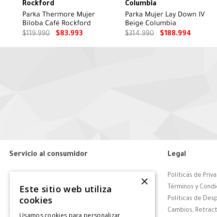
Rockford
Columbia
Parka Thermore Mujer
Parka Mujer Lay Down IV
Biloba Café Rockford
Beige Columbia
$
119
.
990
$
83
.
993
$
314
.
990
$
188
.
994
Servicio al consumidor
Legal
Centro de Ayuda
Políticas de Priv
×
Este sitio web utiliza
Tiendas
Términos y Condi
cookies
Contáctanos
Políticas de Des
Retiro en tienda
Cambios, Retract
Usamos cookies para personalizar