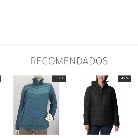
RECOMENDADOS
-
50 %
-
45 %