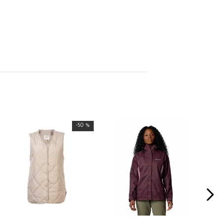
-
50 %