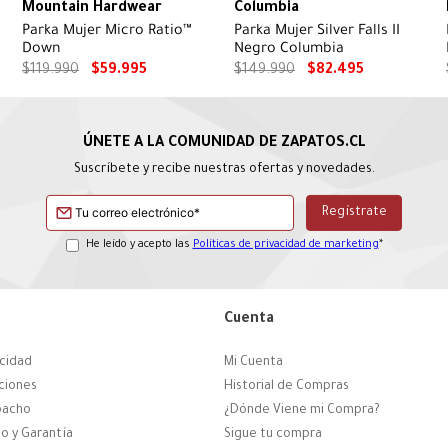
Mountain Hardwear
Columbia
Parka Mujer Micro Ratio™
Parka Mujer Silver Falls II
P
Down
Negro Columbia
$
119
.
990
$
59
.
995
$
149
.
990
$
82
.
495
Suscríbete y recibe nuestras ofertas y novedades.
He leído y acepto las
Políticas de privacidad de marketing
*
Cuenta
acidad
Mi Cuenta
ciones
Historial de Compras
pacho
¿Dónde Viene mi Compra?
o y Garantía
Sigue tu compra