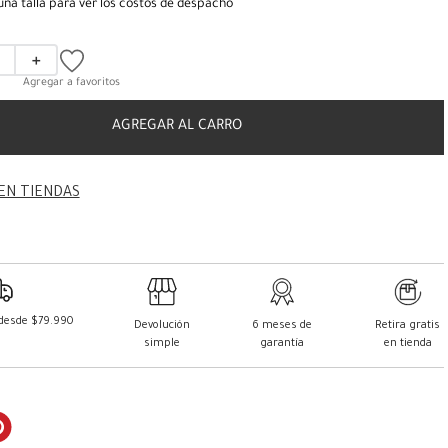
una talla para ver los costos de despacho
＋
AGREGAR AL CARRO
EN TIENDAS
 desde $79.990
Devolución
6 meses de
Retira gratis
simple
garantía
en tienda